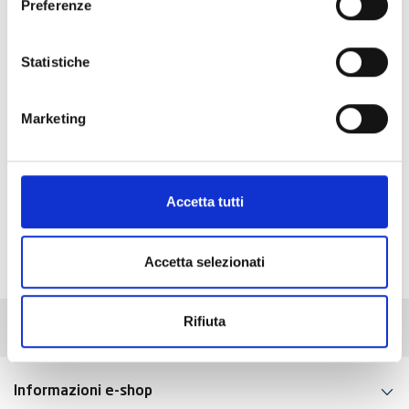
Preferenze
ART:
08147300
Statistiche
Angolare 40/5 2-Fori con Asola (Conf
50pz)
Marketing
Visualizzati 1-1 su 1 articoli
Accetta tutti
Torna all'inizio
Accetta selezionati
Rifiuta
Informazioni e-shop