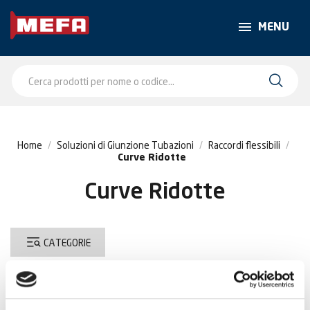
MENU
Home
Soluzioni di Giunzione Tubazioni
Raccordi flessibili
Curve Ridotte
Curve Ridotte
CATEGORIE
C'è 1 prodotto.
Ordina per:
Rilevanza
Visualizzati 1-1 su 1 articoli