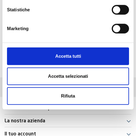
Curva Ridotta con Supporto Proflex
Statistiche
Marketing
Visualizzati 1-1 su 1 articoli
Torna all'inizio
Accetta tutti
Accetta selezionati
Rifiuta
Informazioni e-shop
La nostra azienda
Il tuo account