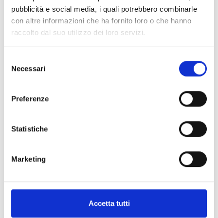
pubblicità e social media, i quali potrebbero combinarle
con altre informazioni che ha fornito loro o che hanno
raccolto dal suo utilizzo dei loro servizi.
Selezione
Necessari
del
consenso
Preferenze
ART:
0830203
Adattatore di Connessione 1/2" M8/10
Statistiche
(Maxima)
Marketing
SFUSO
Accetta tutti