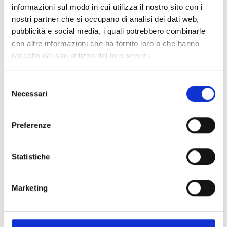
ART:
GKSW2
informazioni sul modo in cui utilizza il nostro sito con i
Giunto Rigido GKS 2"- 60.3mm ptdW
nostri partner che si occupano di analisi dei dati web,
pubblicità e social media, i quali potrebbero combinarle
con altre informazioni che ha fornito loro o che hanno
raccolto dal suo utilizzo dei loro servizi.
SFUSO
Selezione
Necessari
del
consenso
Preferenze
Statistiche
Marketing