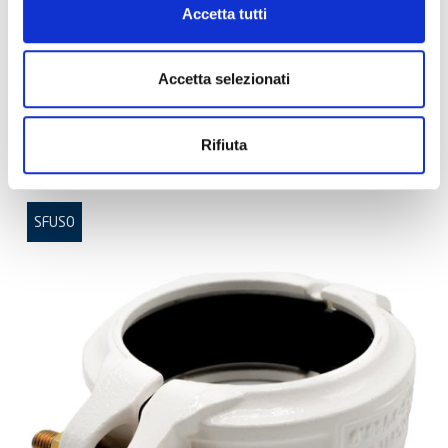
Accetta tutti
Accetta selezionati
ART:
GKSW21/2
Giunto Rigido GKS 2 1/2" - 76.1mm ptdW
Rifiuta
SFUSO