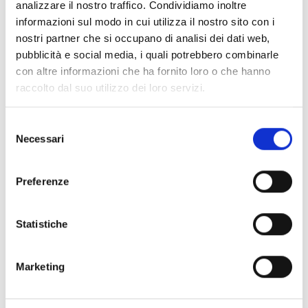
analizzare il nostro traffico. Condividiamo inoltre
informazioni sul modo in cui utilizza il nostro sito con i
ART:
GKFG2
nostri partner che si occupano di analisi dei dati web,
Giunto Flessibile GKF 2"- 60.3mm gvz
pubblicità e social media, i quali potrebbero combinarle
con altre informazioni che ha fornito loro o che hanno
raccolto dal suo utilizzo dei loro servizi.
SFUSO
Selezione
Necessari
del
consenso
Preferenze
Statistiche
Marketing