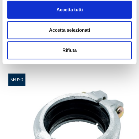
Accetta tutti
Accetta selezionati
ART:
GKFG21/2
Giunto Flessibile GKF 2 1/2" - 76.1mm gvz
Rifiuta
SFUSO