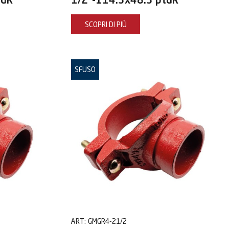
tdR
1/2"-114.3x48.3 ptdR
SCOPRI DI PIÙ
SFUSO
ART:
GMGR4-21/2