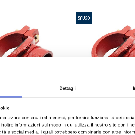
SFUSO
Dettagli
1
ART:
GMGR3-11/2
ookie
nalizzare contenuti ed annunci, per fornire funzionalità dei socia
one Scan. GMG
Derivazione Scan. G
.9x33.7 ptdR
1/2"-88.9x48.3 ptdR
inoltre informazioni sul modo in cui utilizza il nostro sito con i 
icità e social media, i quali potrebbero combinarle con altre inform