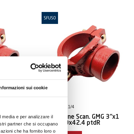
SFUSO
Informazioni sui cookie
ART:
GMGR3-11/4
l media e per analizzare il
MG 3"x1
Derivazione Scan. GMG 3"x1
1/4"-88.9x42.4 ptdR
nostri partner che si occupano
azioni che ha fornito loro o