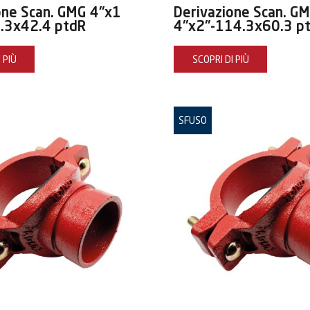
one Scan. GMG 4"x1
Derivazione Scan. G
.3x42.4 ptdR
4"x2"-114.3x60.3 p
 PIÙ
SCOPRI DI PIÙ
SFUSO