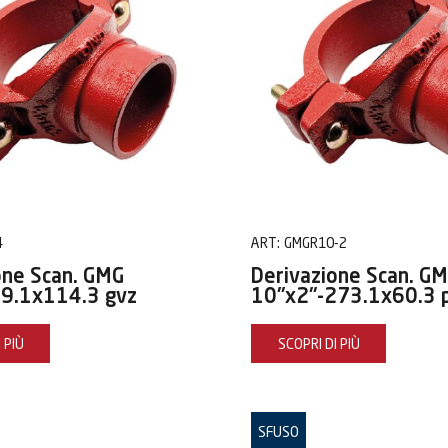
4
ART:
GMGR10-2
one Scan. GMG
Derivazione Scan. G
9.1x114.3 gvz
10"x2"-273.1x60.3 
 PIÙ
SCOPRI DI PIÙ
SFUSO