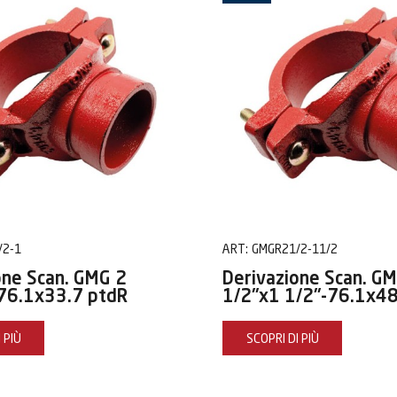
/2-1
ART:
GMGR21/2-11/2
one Scan. GMG 2
Derivazione Scan. G
76.1x33.7 ptdR
1/2"x1 1/2"-76.1x48
 PIÙ
SCOPRI DI PIÙ