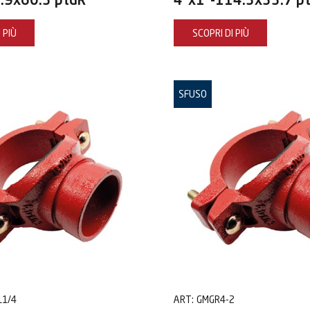
.9x60.3 ptdR
4"x1"-114.3x33.7 p
 PIÙ
SCOPRI DI PIÙ
SFUSO
11/4
ART:
GMGR4-2