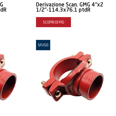
MG
Derivazione Scan. GMG 4"x2
tdR
1/2"-114.3x76.1 ptdR
SCOPRI DI PIÙ
SFUSO