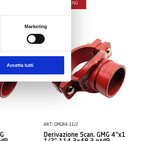
SCOPRI DI PIÙ
Marketing
SFUSO
Accetta tutti
ART:
GMGR4-11/2
MG
Derivazione Scan. GMG 4"x1