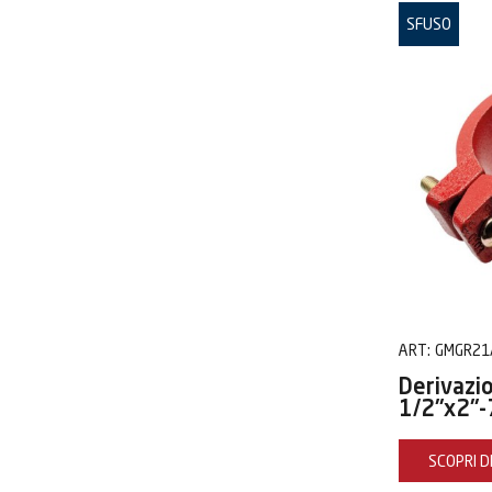
SFUSO
ART:
GMGR21
Derivazi
1/2"x2"-
SCOPRI DI