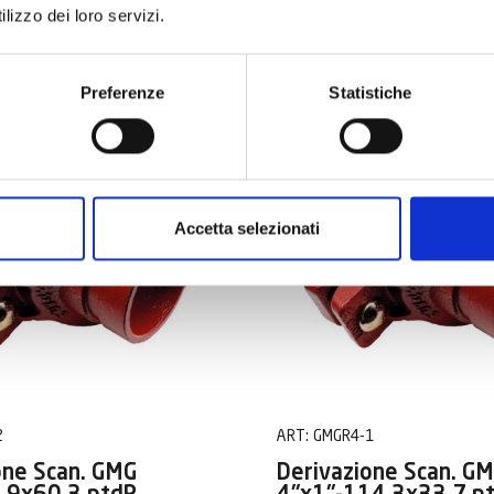
 PIÙ
SCOPRI DI PIÙ
lizzo dei loro servizi.
Preferenze
Statistiche
SFUSO
Accetta selezionati
2
ART:
GMGR4-1
one Scan. GMG
Derivazione Scan. G