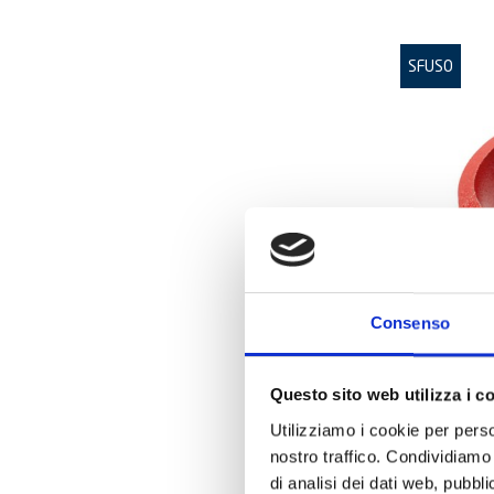
SFUSO
Consenso
ART:
GMGR3-
Questo sito web utilizza i c
Utilizziamo i cookie per perso
Derivazi
3"x1"-88
nostro traffico. Condividiamo 
di analisi dei dati web, pubbl