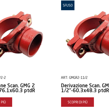
SFUSO
/2-2
ART:
GMGR2-11/2
one Scan. GMG 2
Derivazione Scan. G
76.1x60.3 ptdR
1/2"-60.3x48.3 ptdR
 PIÙ
SCOPRI DI PIÙ