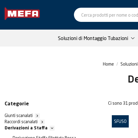
Soluzioni di Montaggio Tubazioni
Home
Soluzioni
De
Ci sono 31 prodo
Categorie
Giunti scanalati

SFUSO
Raccordi scanalati


Derivazioni a Staffa
Derivazione Staffa Filettata Rossa