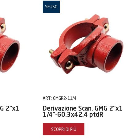
SFUSO
ART:
GMGR2-11/4
MG 2"x1
Derivazione Scan. GMG 2"x1
1/4"-60.3x42.4 ptdR
SCOPRI DI PIÙ