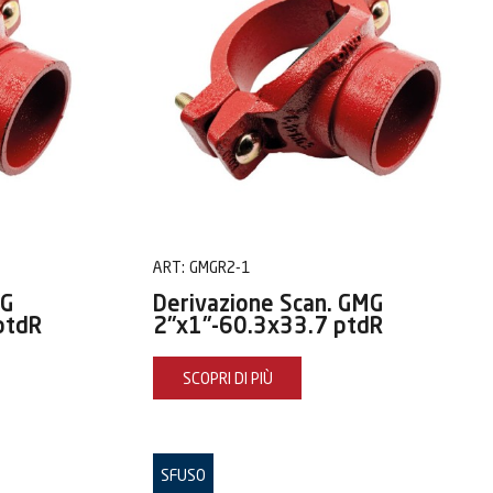
ART:
GMGR2-1
MG
Derivazione Scan. GMG
ptdR
2"x1"-60.3x33.7 ptdR
SCOPRI DI PIÙ
SFUSO