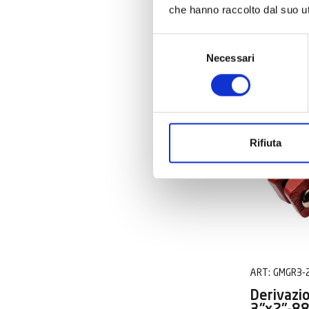
SCOPRI DI
che hanno raccolto dal suo uti
Selezione
Necessari
del
SFUSO
consenso
Rifiuta
ART:
GMGR3-
Derivazi