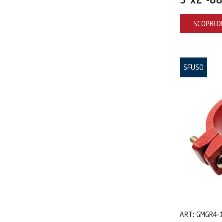
3"x2"-88
SCOPRI DI
SFUSO
ART:
GMGR4-