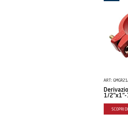
ART:
GMGR21
Derivazi
1/2"x1"-
SCOPRI DI