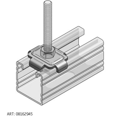
ART:
08162945