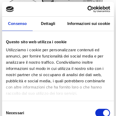
Consenso
Dettagli
Informazioni sui cookie
Questo sito web utilizza i cookie
Utilizziamo i cookie per personalizzare contenuti ed
annunci, per fornire funzionalità dei social media e per
analizzare il nostro traffico. Condividiamo inoltre
ART:
0816477
informazioni sul modo in cui utilizza il nostro sito con i
Morsetto per Profilato Binari 35/Stex
nostri partner che si occupano di analisi dei dati web,
35/45 (Conf 20pz)
pubblicità e social media, i quali potrebbero combinarle
con altre informazioni che ha fornito loro o che hanno
raccolto dal suo utilizzo dei loro servizi.
Selezione
Necessari
del