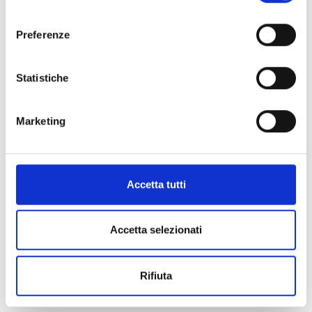
consenso
Preferenze
Statistiche
Marketing
Accetta tutti
Accetta selezionati
ART:
0816710
Rifiuta
Set Morsetto Ancoraggio Binari 35/Stex
35 (Conf 20pz)