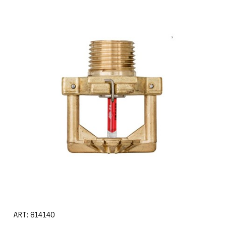
ART:
814140