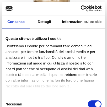
Consenso
Dettagli
Informazioni sui cookie
Questo sito web utilizza i cookie
Utilizziamo i cookie per personalizzare contenuti ed
annunci, per fornire funzionalità dei social media e per
analizzare il nostro traffico. Condividiamo inoltre
informazioni sul modo in cui utilizza il nostro sito con i
nostri partner che si occupano di analisi dei dati web,
pubblicità e social media, i quali potrebbero combinarle
ART:
813320
con altre informazioni che ha fornito loro o che hanno
Sprinkler Flat Spray SSP K115 3/4" 57°C
raccolto dal suo utilizzo dei loro servizi.
SR Brass(Conf 100pz)
Selezione
Necessari
del