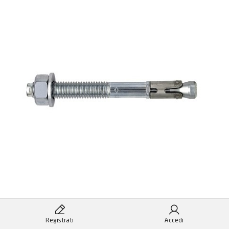
ART:
813040
Registrati
Accedi