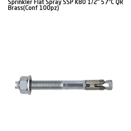
Sprinkler Flat Spray SSP K80 1/2" 57°C QR
Brass(Conf 100pz)