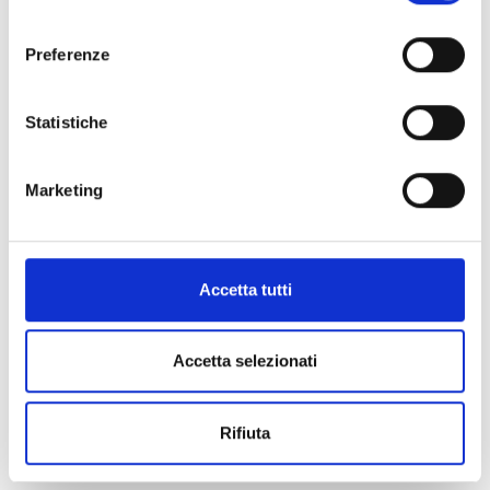
consenso
Preferenze
Statistiche
Marketing
Accetta tutti
Accetta selezionati
ART:
0701203
Rifiuta
Nipplo Filettato 1/2"x120mm (Conf 25pz)