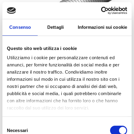
Consenso
Dettagli
Informazioni sui cookie
Questo sito web utilizza i cookie
Utilizziamo i cookie per personalizzare contenuti ed
annunci, per fornire funzionalità dei social media e per
analizzare il nostro traffico. Condividiamo inoltre
informazioni sul modo in cui utilizza il nostro sito con i
ART:
0737005
nostri partner che si occupano di analisi dei dati web,
Tubo Filettato Maschio 1 1/4" L=2000mm
pubblicità e social media, i quali potrebbero combinarle
(Conf 6mt)
con altre informazioni che ha fornito loro o che hanno
raccolto dal suo utilizzo dei loro servizi.
Selezione
Necessari
del