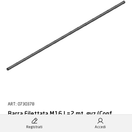
ART:
0730378
Barra Filettata M16 L=2 mt. gvz (Conf
10pz)
Registrati
Accedi