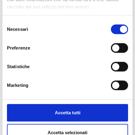
raccolto dal suo utilizzo dei loro servizi.
Selezione
Necessari
del
consenso
ART:
0401102
Preferenze
Collare Clipmaster Singolo 10 (Conf
100pz)
Statistiche
Marketing
Accetta tutti
Accetta selezionati