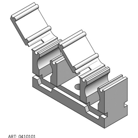
ART:
0410101