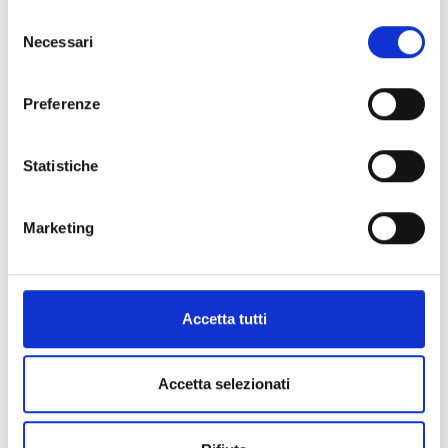
Selezione
Necessari
del
consenso
Preferenze
Statistiche
Punto Fisso Isolato
Set per isolamento
Acustico K
Marketing
Accetta tutti
Accetta selezionati
Punto Fisso FGL
Collare Maxima PSM