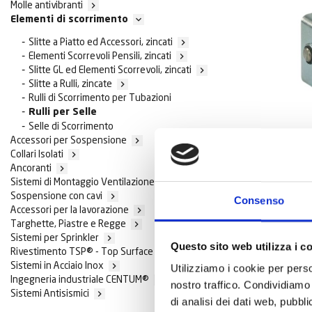
Molle antivibranti


Elementi di scorrimento
Slitte a Piatto ed Accessori, zincati

Elementi Scorrevoli Pensili, zincati

Slitte GL ed Elementi Scorrevoli, zincati

Slitte a Rulli, zincate

Rulli di Scorrimento per Tubazioni
Rulli per Selle
Selle di Scorrimento
Accessori per Sospensione

Collari Isolati

Ancoranti

ART:
FSUPS1
Sistemi di Montaggio Ventilazione

Supporto 
Sospensione con cavi

Consenso
Accessori per la lavorazione

Targhette, Piastre e Regge

SCOPRI DI
Sistemi per Sprinkler

Questo sito web utilizza i c
Rivestimento TSP® - Top Surface Protection

Sistemi in Acciaio Inox

Utilizziamo i cookie per perso
Ingegneria industriale CENTUM®

nostro traffico. Condividiamo 
SFUSO
Sistemi Antisismici

di analisi dei dati web, pubbl