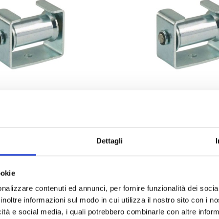
ART:
FSUPS2
a Rullo per Sella 1
Supporto a Rullo per 
Dettagli
 PIÙ
SCOPRI DI PIÙ
ookie
nalizzare contenuti ed annunci, per fornire funzionalità dei socia
inoltre informazioni sul modo in cui utilizza il nostro sito con i 
icità e social media, i quali potrebbero combinarle con altre inform