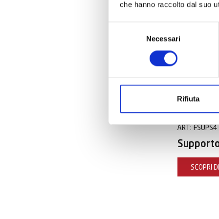
che hanno raccolto dal suo uti
Selezione
Necessari
del
consenso
Rifiuta
ART:
FSUPS4
Supporto 
SCOPRI DI