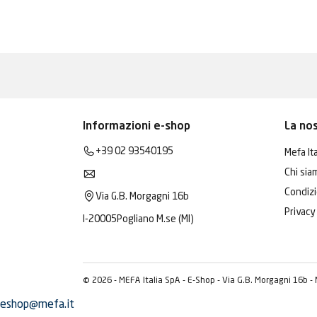
Informazioni e-shop
La no
+39 02 93540195
Mefa Ita
Chi sia
Condizi
Via G.B. Morgagni 16b
Privacy
I-20005
Pogliano M.se (MI)
© 2026 - MEFA Italia SpA - E-Shop - Via G.B. Morgagni 16b -
eshop@mefa.it