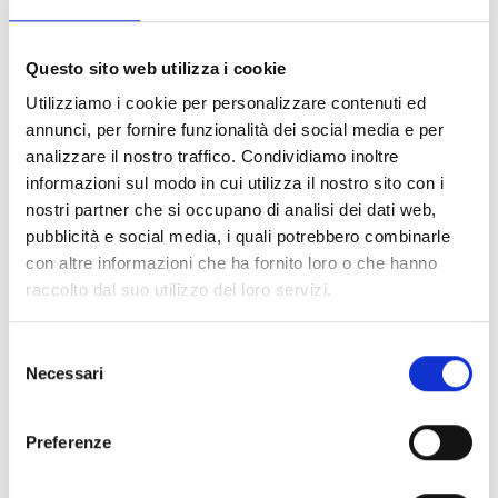
Questo sito web utilizza i cookie
Utilizziamo i cookie per personalizzare contenuti ed
annunci, per fornire funzionalità dei social media e per
analizzare il nostro traffico. Condividiamo inoltre
ART:
12760300
informazioni sul modo in cui utilizza il nostro sito con i
nostri partner che si occupano di analisi dei dati web,
Mensola Stex/ Profilo 35/42 L=300mm
(Conf 20pz)
pubblicità e social media, i quali potrebbero combinarle
con altre informazioni che ha fornito loro o che hanno
raccolto dal suo utilizzo dei loro servizi.
Selezione
Necessari
del
consenso
Preferenze