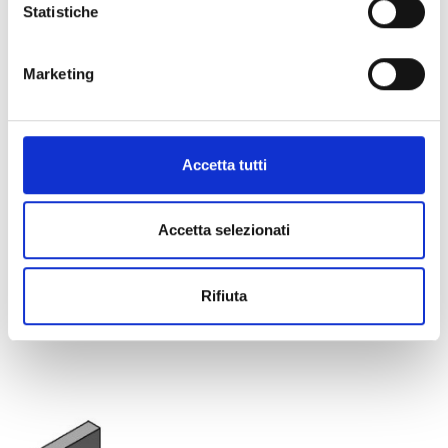
Statistiche
Marketing
Accetta tutti
Accetta selezionati
ART:
12760450
Rifiuta
Mensola Stex/ Profilo 35/42 L=450mm
(Conf 15pz)