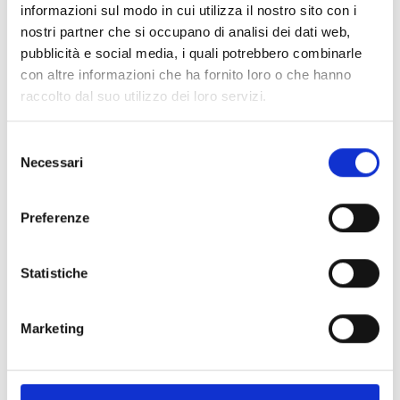
informazioni sul modo in cui utilizza il nostro sito con i
nostri partner che si occupano di analisi dei dati web,
pubblicità e social media, i quali potrebbero combinarle
con altre informazioni che ha fornito loro o che hanno
raccolto dal suo utilizzo dei loro servizi.
Selezione
Necessari
del
consenso
Preferenze
ART:
R250X006
Valvola a Sfera R250 1.1/4" (Conf 4pz)
Statistiche
Marketing
SFUSO