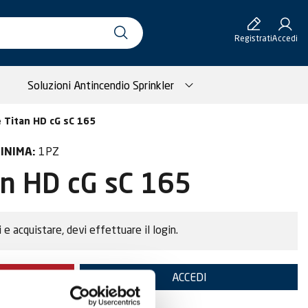
Registrati
Accedi
Soluzioni Antincendio Sprinkler
e Titan HD cG sC 165
1PZ
INIMA:
an HD cG sC 165
i e acquistare, devi effettuare il login.
TE
ACCEDI