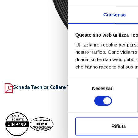
Consenso
Questo sito web utilizza i c
Utilizziamo i cookie per perso
nostro traffico. Condividiamo 
di analisi dei dati web, pubbl
che hanno raccolto dal suo uti
Selezione
Scheda Tecnica Collare Titan HD fonoassorbente
Necessari
del
consenso
Rifiuta