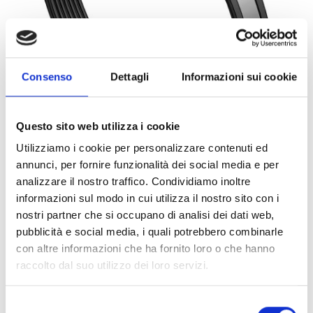
Consenso
Dettagli
Informazioni sui cookie
Questo sito web utilizza i cookie
Utilizziamo i cookie per personalizzare contenuti ed
annunci, per fornire funzionalità dei social media e per
0070629
1PZ
ART:
QUANTITÀ MINIMA:
analizzare il nostro traffico. Condividiamo inoltre
informazioni sul modo in cui utilizza il nostro sito con i
Collare Titan HD cG sC 140
nostri partner che si occupano di analisi dei dati web,
pubblicità e social media, i quali potrebbero combinarle
Per visualizzare i prezzi e acquistare, devi
con altre informazioni che ha fornito loro o che hanno
effettuare il login.
raccolto dal suo utilizzo dei loro servizi.
DIVENTA CLIENTE
ACCEDI
Selezione