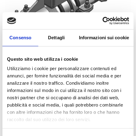
Consenso
Dettagli
Informazioni sui cookie
Questo sito web utilizza i cookie
Utilizziamo i cookie per personalizzare contenuti ed
annunci, per fornire funzionalità dei social media e per
analizzare il nostro traffico. Condividiamo inoltre
informazioni sul modo in cui utilizza il nostro sito con i
nostri partner che si occupano di analisi dei dati web,
0020603
1PZ
pubblicità e social media, i quali potrebbero combinarle
ART:
QUANTITÀ MINIMA:
con altre informazioni che ha fornito loro o che hanno
Punto Fisso Tipo AK cG 60.3mm
raccolto dal suo utilizzo dei loro servizi.
Per visualizzare i prezzi e acquistare, devi