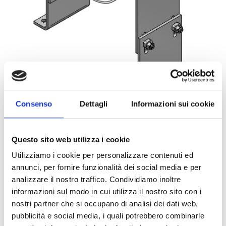
Consenso
Dettagli
Informazioni sui cookie
Questo sito web utilizza i cookie
Utilizziamo i cookie per personalizzare contenuti ed
annunci, per fornire funzionalità dei social media e per
00200408/FVZ
1PZ
ART:
QUANTITÀ MINIMA:
analizzare il nostro traffico. Condividiamo inoltre
informazioni sul modo in cui utilizza il nostro sito con i
Supporto Punto Fisso HV4 fsv
nostri partner che si occupano di analisi dei dati web,
pubblicità e social media, i quali potrebbero combinarle
Per visualizzare i prezzi e acquistare, devi