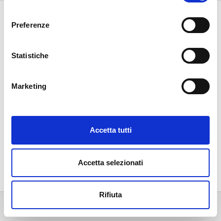
consenso
Informazioni e-shop
Preferenze
La nostra azienda
Statistiche
Il tuo account
Marketing
Seguici su
LinkedIn
Instagram
YouTube
Facebook
Accetta tutti
© 2026 - MEFA Italia SpA - E-Shop - Via G.B. Morgagni 16b - Nr. Iscr. Registro
Imprese, P.IVA e C.F. 11700380154 - Numero REA MI-1491170
Website by
Accetta selezionati
Rifiuta
eshop@mefa.it
Registrati
Accedi