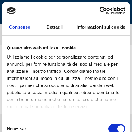
MENU
Consenso
Dettagli
Informazioni sui cookie
Questo sito web utilizza i cookie
Home
Offerte
Utilizziamo i cookie per personalizzare contenuti ed
annunci, per fornire funzionalità dei social media e per
Offerte
analizzare il nostro traffico. Condividiamo inoltre
informazioni sul modo in cui utilizza il nostro sito con i
Questi prodotti sono forniti su richiesta.
nostri partner che si occupano di analisi dei dati web,
Scrivi a marketing@mefa.it per ricevere
pubblicità e social media, i quali potrebbero combinarle
un’offerta. Grazie
con altre informazioni che ha fornito loro o che hanno
raccolto dal suo utilizzo dei loro servizi.
Selezione
Necessari
del