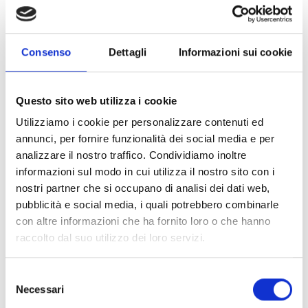
Consenso
Dettagli
Informazioni sui cookie
Questo sito web utilizza i cookie
Utilizziamo i cookie per personalizzare contenuti ed
annunci, per fornire funzionalità dei social media e per
analizzare il nostro traffico. Condividiamo inoltre
0031682
1PZ
informazioni sul modo in cui utilizza il nostro sito con i
ART:
QUANTITÀ MINIMA:
nostri partner che si occupano di analisi dei dati web,
Punto Fisso Tipo B cS 168.3mm
pubblicità e social media, i quali potrebbero combinarle
con altre informazioni che ha fornito loro o che hanno
Per visualizzare i prezzi e acquistare, devi
raccolto dal suo utilizzo dei loro servizi.
effettuare il login.
Selezione
Necessari
del
DIVENTA CLIENTE
ACCEDI