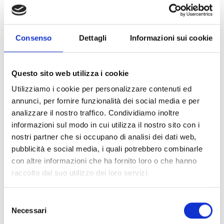
Consenso
Dettagli
Informazioni sui cookie
Questo sito web utilizza i cookie
Utilizziamo i cookie per personalizzare contenuti ed
annunci, per fornire funzionalità dei social media e per
analizzare il nostro traffico. Condividiamo inoltre
0022192
1PZ
informazioni sul modo in cui utilizza il nostro sito con i
ART:
QUANTITÀ MINIMA:
nostri partner che si occupano di analisi dei dati web,
Punto Fisso Tipo B cG 219.1mm
pubblicità e social media, i quali potrebbero combinarle
con altre informazioni che ha fornito loro o che hanno
Per visualizzare i prezzi e acquistare, devi
raccolto dal suo utilizzo dei loro servizi.
effettuare il login.
Selezione
Necessari
del
DIVENTA CLIENTE
ACCEDI