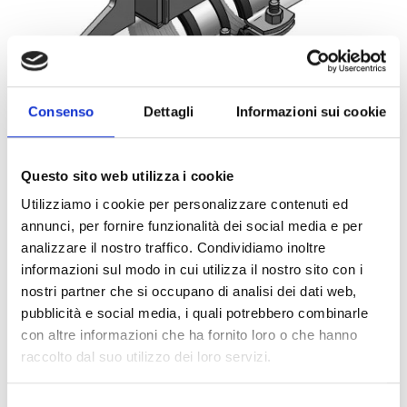
Consenso
Dettagli
Informazioni sui cookie
Questo sito web utilizza i cookie
Utilizziamo i cookie per personalizzare contenuti ed
annunci, per fornire funzionalità dei social media e per
analizzare il nostro traffico. Condividiamo inoltre
informazioni sul modo in cui utilizza il nostro sito con i
nostri partner che si occupano di analisi dei dati web,
0021401
1PZ
pubblicità e social media, i quali potrebbero combinarle
ART:
QUANTITÀ MINIMA:
con altre informazioni che ha fornito loro o che hanno
Punto Fisso Tipo A cG 139.7mm
raccolto dal suo utilizzo dei loro servizi.
Per visualizzare i prezzi e acquistare, devi
Selezione