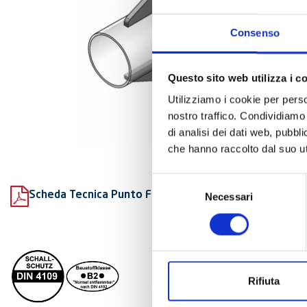
Consenso
Questo sito web utilizza i c
Utilizziamo i cookie per perso
nostro traffico. Condividiamo 
di analisi dei dati web, pubbl
che hanno raccolto dal suo uti
Selezione
Scheda Tecnica Punto Fisso Tipo B (a saldare)
Necessari
del
consenso
Rifiuta