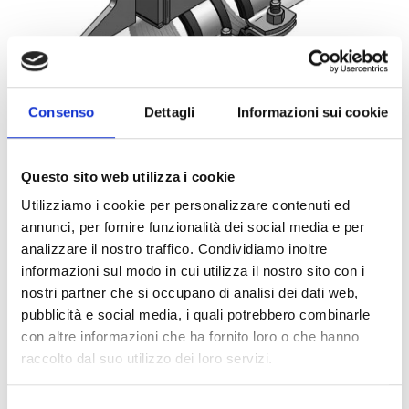
Consenso
Dettagli
Informazioni sui cookie
Questo sito web utilizza i cookie
Utilizziamo i cookie per personalizzare contenuti ed
annunci, per fornire funzionalità dei social media e per
analizzare il nostro traffico. Condividiamo inoltre
informazioni sul modo in cui utilizza il nostro sito con i
nostri partner che si occupano di analisi dei dati web,
0020221
1PZ
pubblicità e social media, i quali potrebbero combinarle
ART:
QUANTITÀ MINIMA:
con altre informazioni che ha fornito loro o che hanno
Punto Fisso Tipo A cG 21.3mm
raccolto dal suo utilizzo dei loro servizi.
Per visualizzare i prezzi e acquistare, devi
Selezione