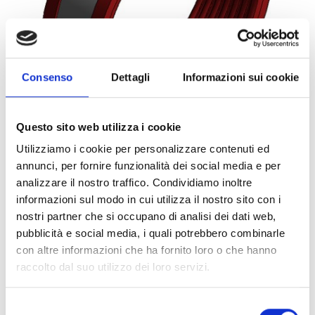
Consenso
Dettagli
Informazioni sui cookie
Questo sito web utilizza i cookie
Utilizziamo i cookie per personalizzare contenuti ed
annunci, per fornire funzionalità dei social media e per
0077828
1PZ
ART:
QUANTITÀ MINIMA:
analizzare il nostro traffico. Condividiamo inoltre
informazioni sul modo in cui utilizza il nostro sito con i
Collare Titan HD cS 1/2" 219
nostri partner che si occupano di analisi dei dati web,
pubblicità e social media, i quali potrebbero combinarle
Per visualizzare i prezzi e acquistare, devi
con altre informazioni che ha fornito loro o che hanno
effettuare il login.
raccolto dal suo utilizzo dei loro servizi.
DIVENTA CLIENTE
ACCEDI
Selezione