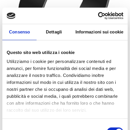
Consenso
Dettagli
Informazioni sui cookie
Questo sito web utilizza i cookie
Utilizziamo i cookie per personalizzare contenuti ed
annunci, per fornire funzionalità dei social media e per
0072955
1PZ
ART:
QUANTITÀ MINIMA:
analizzare il nostro traffico. Condividiamo inoltre
informazioni sul modo in cui utilizza il nostro sito con i
Collare Titan HD 1/2" 324
nostri partner che si occupano di analisi dei dati web,
pubblicità e social media, i quali potrebbero combinarle
Per visualizzare i prezzi e acquistare, devi
con altre informazioni che ha fornito loro o che hanno
effettuare il login.
raccolto dal suo utilizzo dei loro servizi.
DIVENTA CLIENTE
ACCEDI
Selezione