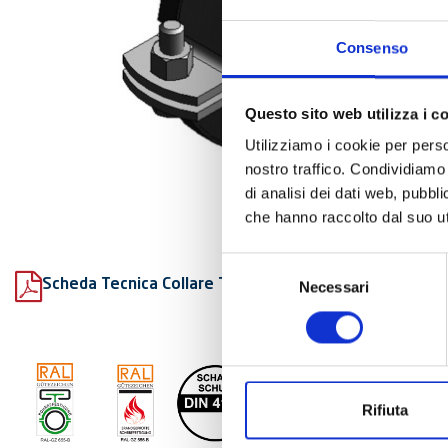
Consenso
Questo sito web utilizza i c
Utilizziamo i cookie per perso
nostro traffico. Condividiamo 
di analisi dei dati web, pubbl
che hanno raccolto dal suo uti
Selezione
Scheda Tecnica Collare Titan HD fonoassorbente
Necessari
del
consenso
Rifiuta