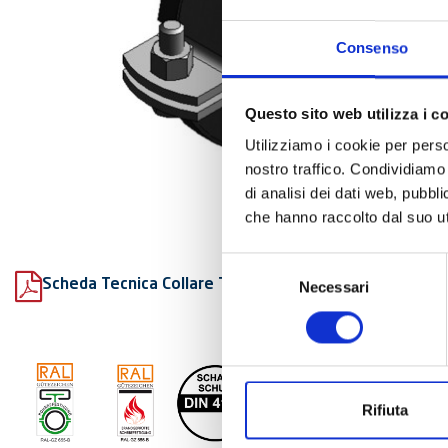
Consenso
Questo sito web utilizza i c
Utilizziamo i cookie per perso
nostro traffico. Condividiamo 
di analisi dei dati web, pubbl
che hanno raccolto dal suo uti
Selezione
Scheda Tecnica Collare Titan HD fonoassorbente
Necessari
del
consenso
Rifiuta