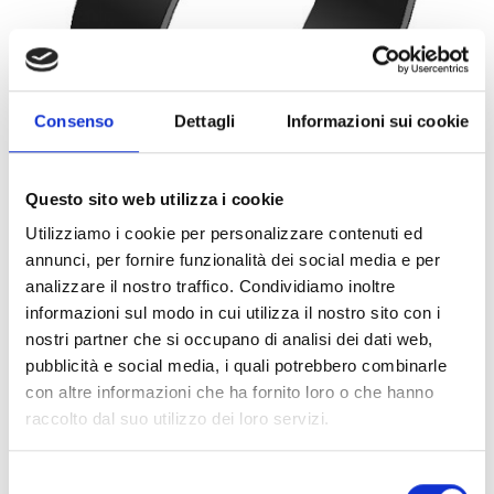
Consenso
Dettagli
Informazioni sui cookie
Questo sito web utilizza i cookie
Utilizziamo i cookie per personalizzare contenuti ed
annunci, per fornire funzionalità dei social media e per
0072584
1PZ
ART:
QUANTITÀ MINIMA:
analizzare il nostro traffico. Condividiamo inoltre
informazioni sul modo in cui utilizza il nostro sito con i
Collare Titan HD 1/2" 133
nostri partner che si occupano di analisi dei dati web,
pubblicità e social media, i quali potrebbero combinarle
Per visualizzare i prezzi e acquistare, devi
con altre informazioni che ha fornito loro o che hanno
effettuare il login.
raccolto dal suo utilizzo dei loro servizi.
DIVENTA CLIENTE
ACCEDI
Selezione