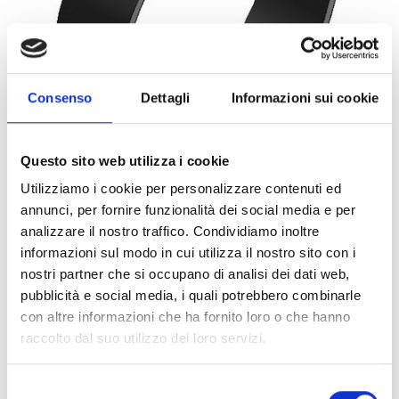
Consenso
Dettagli
Informazioni sui cookie
Questo sito web utilizza i cookie
Utilizziamo i cookie per personalizzare contenuti ed
annunci, per fornire funzionalità dei social media e per
0072509
1PZ
ART:
QUANTITÀ MINIMA:
analizzare il nostro traffico. Condividiamo inoltre
informazioni sul modo in cui utilizza il nostro sito con i
Collare Titan HD 1/2" 89
nostri partner che si occupano di analisi dei dati web,
pubblicità e social media, i quali potrebbero combinarle
Per visualizzare i prezzi e acquistare, devi
con altre informazioni che ha fornito loro o che hanno
effettuare il login.
raccolto dal suo utilizzo dei loro servizi.
DIVENTA CLIENTE
ACCEDI
Selezione