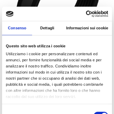
Consenso
Dettagli
Informazioni sui cookie
Questo sito web utilizza i cookie
Utilizziamo i cookie per personalizzare contenuti ed
annunci, per fornire funzionalità dei social media e per
0063988
1PZ
ART:
QUANTITÀ MINIMA:
analizzare il nostro traffico. Condividiamo inoltre
informazioni sul modo in cui utilizza il nostro sito con i
Collare Titan HD cG 1 1/4" 356
nostri partner che si occupano di analisi dei dati web,
pubblicità e social media, i quali potrebbero combinarle
Per visualizzare i prezzi e acquistare, devi
con altre informazioni che ha fornito loro o che hanno
effettuare il login.
raccolto dal suo utilizzo dei loro servizi.
DIVENTA CLIENTE
ACCEDI
Selezione