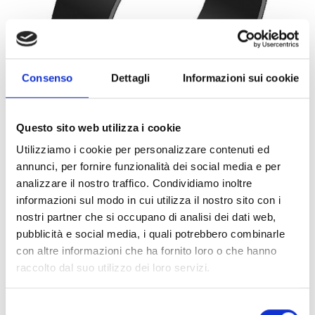
Consenso
Dettagli
Informazioni sui cookie
Questo sito web utilizza i cookie
Utilizziamo i cookie per personalizzare contenuti ed
annunci, per fornire funzionalità dei social media e per
007205082
1PZ
ART:
QUANTITÀ MINIMA:
analizzare il nostro traffico. Condividiamo inoltre
informazioni sul modo in cui utilizza il nostro sito con i
Collare Titan HD M16 508
nostri partner che si occupano di analisi dei dati web,
pubblicità e social media, i quali potrebbero combinarle
Per visualizzare i prezzi e acquistare, devi
con altre informazioni che ha fornito loro o che hanno
effettuare il login.
raccolto dal suo utilizzo dei loro servizi.
DIVENTA CLIENTE
ACCEDI
Selezione