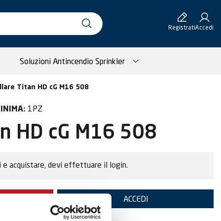
Registrati
Accedi
Soluzioni Antincendio Sprinkler
llare Titan HD cG M16 508
1PZ
INIMA:
tan HD cG M16 508
i e acquistare, devi effettuare il login.
TE
ACCEDI