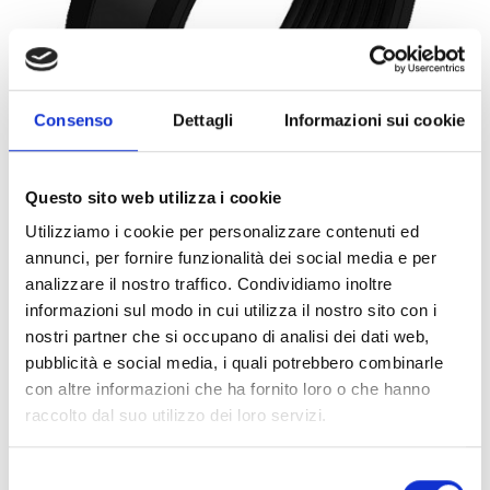
Consenso
Dettagli
Informazioni sui cookie
Questo sito web utilizza i cookie
Utilizziamo i cookie per personalizzare contenuti ed
annunci, per fornire funzionalità dei social media e per
0071935
1PZ
ART:
QUANTITÀ MINIMA:
analizzare il nostro traffico. Condividiamo inoltre
informazioni sul modo in cui utilizza il nostro sito con i
Collare Titan HD cG M16 298
nostri partner che si occupano di analisi dei dati web,
pubblicità e social media, i quali potrebbero combinarle
Per visualizzare i prezzi e acquistare, devi
con altre informazioni che ha fornito loro o che hanno
effettuare il login.
raccolto dal suo utilizzo dei loro servizi.
DIVENTA CLIENTE
ACCEDI
Selezione