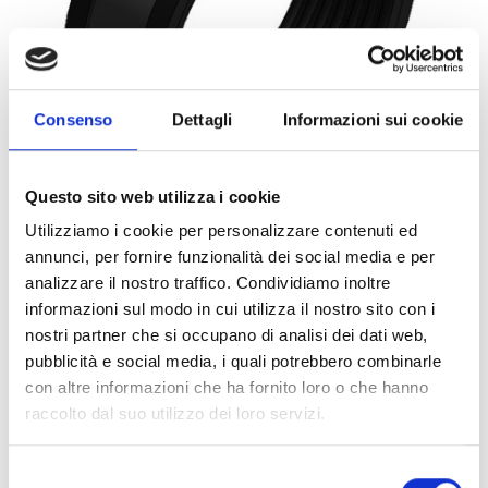
Consenso
Dettagli
Informazioni sui cookie
Questo sito web utilizza i cookie
Utilizziamo i cookie per personalizzare contenuti ed
annunci, per fornire funzionalità dei social media e per
0071757
1PZ
ART:
QUANTITÀ MINIMA:
analizzare il nostro traffico. Condividiamo inoltre
informazioni sul modo in cui utilizza il nostro sito con i
Collare Titan HD cG M16 180
nostri partner che si occupano di analisi dei dati web,
pubblicità e social media, i quali potrebbero combinarle
Per visualizzare i prezzi e acquistare, devi
con altre informazioni che ha fornito loro o che hanno
effettuare il login.
raccolto dal suo utilizzo dei loro servizi.
DIVENTA CLIENTE
ACCEDI
Selezione