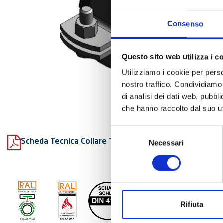
Consenso
Questo sito web utilizza i c
Utilizziamo i cookie per perso
nostro traffico. Condividiamo 
di analisi dei dati web, pubbl
che hanno raccolto dal suo uti
Selezione
Scheda Tecnica Collare Titan HD fonoassorbente
Necessari
del
consenso
Rifiuta