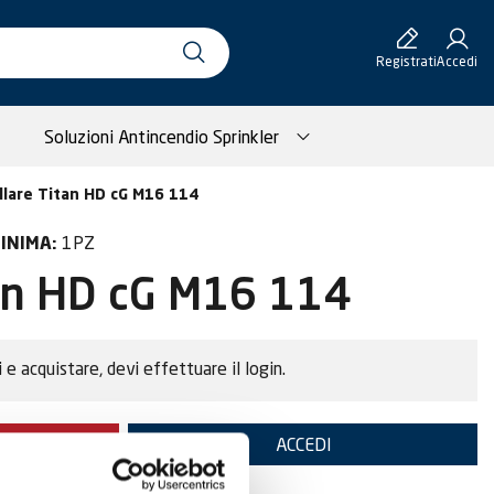
Registrati
Accedi
Soluzioni Antincendio Sprinkler
llare Titan HD cG M16 114
1PZ
INIMA:
tan HD cG M16 114
i e acquistare, devi effettuare il login.
TE
ACCEDI