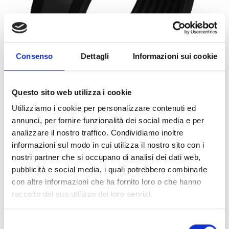
Consenso
Dettagli
Informazioni sui cookie
Questo sito web utilizza i cookie
Utilizziamo i cookie per personalizzare contenuti ed
annunci, per fornire funzionalità dei social media e per
0071522
1PZ
ART:
QUANTITÀ MINIMA:
analizzare il nostro traffico. Condividiamo inoltre
informazioni sul modo in cui utilizza il nostro sito con i
Collare Titan HD cG M16 89
nostri partner che si occupano di analisi dei dati web,
pubblicità e social media, i quali potrebbero combinarle
Per visualizzare i prezzi e acquistare, devi
con altre informazioni che ha fornito loro o che hanno
effettuare il login.
raccolto dal suo utilizzo dei loro servizi.
DIVENTA CLIENTE
ACCEDI
Selezione