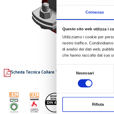
Consenso
Questo sito web utilizza i c
Utilizziamo i cookie per perso
nostro traffico. Condividiamo 
di analisi dei dati web, pubbl
che hanno raccolto dal suo uti
Selezione
Scheda Tecnica Collare Titan HD fonoassorbente
Necessari
del
consenso
Rifiuta