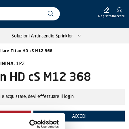
Registrati
Accedi
Soluzioni Antincendio Sprinkler
llare Titan HD cS M12 368
1PZ
INIMA:
tan HD cS M12 368
i e acquistare, devi effettuare il login.
TE
ACCEDI