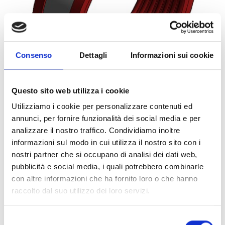
Consenso
Dettagli
Informazioni sui cookie
Questo sito web utilizza i cookie
Utilizziamo i cookie per personalizzare contenuti ed
annunci, per fornire funzionalità dei social media e per
0067814
1PZ
ART:
QUANTITÀ MINIMA:
analizzare il nostro traffico. Condividiamo inoltre
informazioni sul modo in cui utilizza il nostro sito con i
Collare Titan HD cS M12 210
nostri partner che si occupano di analisi dei dati web,
pubblicità e social media, i quali potrebbero combinarle
Per visualizzare i prezzi e acquistare, devi
con altre informazioni che ha fornito loro o che hanno
effettuare il login.
raccolto dal suo utilizzo dei loro servizi.
DIVENTA CLIENTE
ACCEDI
Selezione