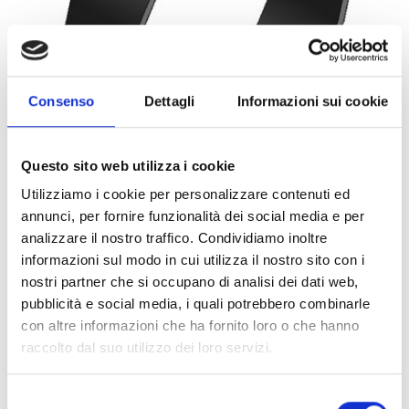
Consenso
Dettagli
Informazioni sui cookie
Questo sito web utilizza i cookie
Utilizziamo i cookie per personalizzare contenuti ed
annunci, per fornire funzionalità dei social media e per
0066981
1PZ
ART:
QUANTITÀ MINIMA:
analizzare il nostro traffico. Condividiamo inoltre
informazioni sul modo in cui utilizza il nostro sito con i
Collare Titan HD M12 368
nostri partner che si occupano di analisi dei dati web,
pubblicità e social media, i quali potrebbero combinarle
Per visualizzare i prezzi e acquistare, devi
con altre informazioni che ha fornito loro o che hanno
effettuare il login.
raccolto dal suo utilizzo dei loro servizi.
DIVENTA CLIENTE
ACCEDI
Selezione