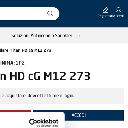
Registrati
Accedi
Soluzioni Antincendio Sprinkler
llare Titan HD cG M12 273
1PZ
INIMA:
tan HD cG M12 273
i e acquistare, devi effettuare il login.
TE
ACCEDI