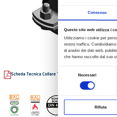
Consenso
Questo sito web utilizza i c
Utilizziamo i cookie per perso
nostro traffico. Condividiamo 
di analisi dei dati web, pubbl
che hanno raccolto dal suo uti
Selezione
Scheda Tecnica Collare Titan HD fonoassorbente
Necessari
del
consenso
Rifiuta