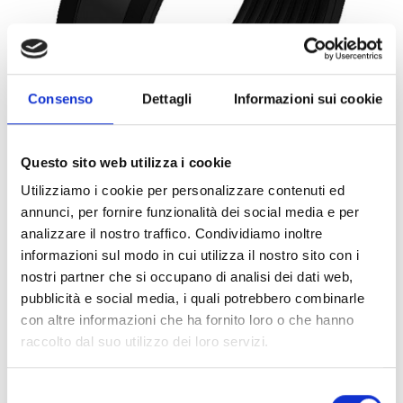
Consenso
Dettagli
Informazioni sui cookie
Questo sito web utilizza i cookie
Utilizziamo i cookie per personalizzare contenuti ed
annunci, per fornire funzionalità dei social media e per
0066893
1PZ
ART:
QUANTITÀ MINIMA:
analizzare il nostro traffico. Condividiamo inoltre
informazioni sul modo in cui utilizza il nostro sito con i
Collare Titan HD cG M12 267
nostri partner che si occupano di analisi dei dati web,
pubblicità e social media, i quali potrebbero combinarle
Per visualizzare i prezzi e acquistare, devi
con altre informazioni che ha fornito loro o che hanno
effettuare il login.
raccolto dal suo utilizzo dei loro servizi.
DIVENTA CLIENTE
ACCEDI
Selezione