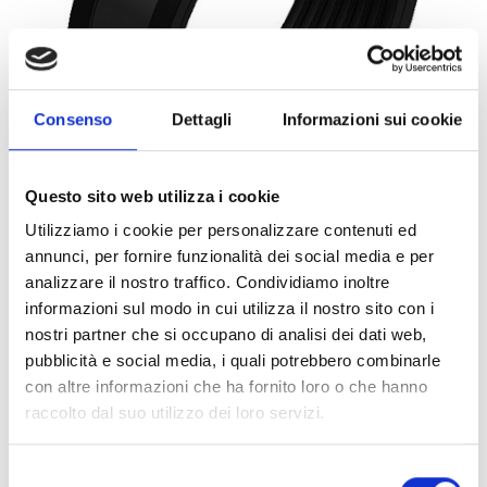
Consenso
Dettagli
Informazioni sui cookie
Questo sito web utilizza i cookie
Utilizziamo i cookie per personalizzare contenuti ed
annunci, per fornire funzionalità dei social media e per
0066761
1PZ
ART:
QUANTITÀ MINIMA:
analizzare il nostro traffico. Condividiamo inoltre
informazioni sul modo in cui utilizza il nostro sito con i
Collare Titan HD cG M12 194
nostri partner che si occupano di analisi dei dati web,
pubblicità e social media, i quali potrebbero combinarle
Per visualizzare i prezzi e acquistare, devi
con altre informazioni che ha fornito loro o che hanno
effettuare il login.
raccolto dal suo utilizzo dei loro servizi.
DIVENTA CLIENTE
ACCEDI
Selezione