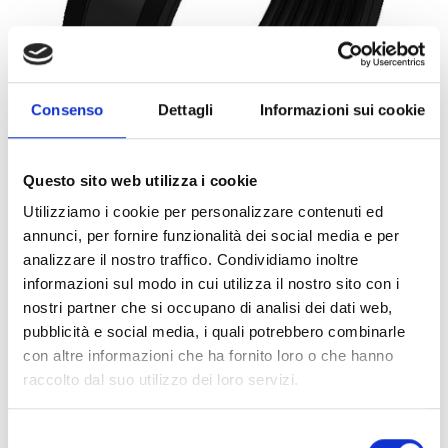
Consenso
Dettagli
Informazioni sui cookie
Questo sito web utilizza i cookie
Utilizziamo i cookie per personalizzare contenuti ed
annunci, per fornire funzionalità dei social media e per
0066710
1PZ
ART:
QUANTITÀ MINIMA:
analizzare il nostro traffico. Condividiamo inoltre
informazioni sul modo in cui utilizza il nostro sito con i
Collare Titan HD cG M12 168
nostri partner che si occupano di analisi dei dati web,
pubblicità e social media, i quali potrebbero combinarle
Per visualizzare i prezzi e acquistare, devi
con altre informazioni che ha fornito loro o che hanno
effettuare il login.
raccolto dal suo utilizzo dei loro servizi.
DIVENTA CLIENTE
ACCEDI
Selezione