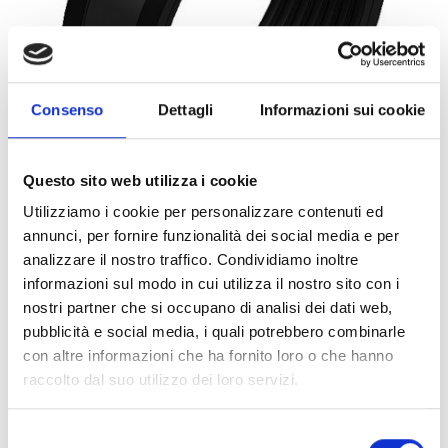
Consenso
Dettagli
Informazioni sui cookie
Questo sito web utilizza i cookie
Utilizziamo i cookie per personalizzare contenuti ed
annunci, per fornire funzionalità dei social media e per
0066680
1PZ
ART:
QUANTITÀ MINIMA:
analizzare il nostro traffico. Condividiamo inoltre
informazioni sul modo in cui utilizza il nostro sito con i
Collare Titan HD cG M12 160
nostri partner che si occupano di analisi dei dati web,
pubblicità e social media, i quali potrebbero combinarle
Per visualizzare i prezzi e acquistare, devi
con altre informazioni che ha fornito loro o che hanno
effettuare il login.
raccolto dal suo utilizzo dei loro servizi.
DIVENTA CLIENTE
ACCEDI
Selezione