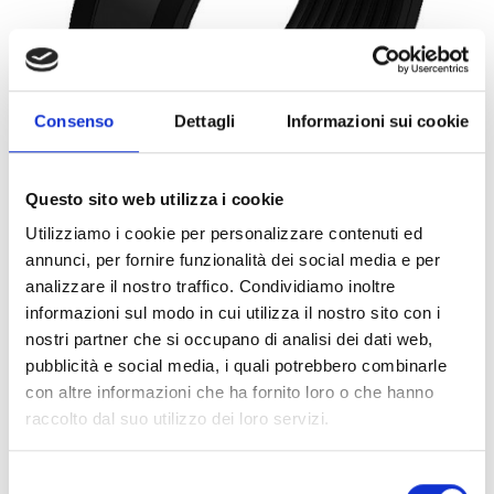
Consenso
Dettagli
Informazioni sui cookie
Questo sito web utilizza i cookie
Utilizziamo i cookie per personalizzare contenuti ed
annunci, per fornire funzionalità dei social media e per
0066559
1PZ
ART:
QUANTITÀ MINIMA:
analizzare il nostro traffico. Condividiamo inoltre
informazioni sul modo in cui utilizza il nostro sito con i
Collare Titan HD cG M12 114
nostri partner che si occupano di analisi dei dati web,
pubblicità e social media, i quali potrebbero combinarle
Per visualizzare i prezzi e acquistare, devi
con altre informazioni che ha fornito loro o che hanno
effettuare il login.
raccolto dal suo utilizzo dei loro servizi.
DIVENTA CLIENTE
ACCEDI
Selezione