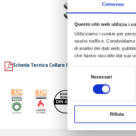
Consenso
Questo sito web utilizza i c
Utilizziamo i cookie per perso
nostro traffico. Condividiamo 
di analisi dei dati web, pubbl
che hanno raccolto dal suo uti
Scheda Tecnica Collare Maxima PSM fonoassorbente
Selezione
Necessari
del
consenso
Rifiuta