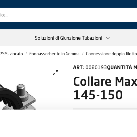
Soluzioni di Giunzione Tubazioni
PSM, zincato
Fonoassorbente in Gomma
Connessione doppio filett
0080193
ART:
QUANTITÀ M
Collare M
145-150
Per visualizzare i prezz
DIVENTA CLIEN