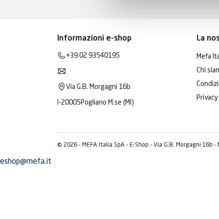
Informazioni e-shop
La no
+39 02 93540195
Mefa Ita
Chi sia
Condizi
Via G.B. Morgagni 16b
Privacy
I-20005
Pogliano M.se (MI)
© 2026 - MEFA Italia SpA - E-Shop - Via G.B. Morgagni 16b -
eshop@mefa.it