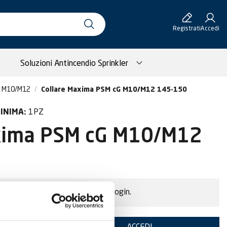
Registrati
Accedi
Soluzioni Antincendio Sprinkler
o M10/M12
Collare Maxima PSM cG M10/M12 145-150
1PZ
INIMA:
axima PSM cG M10/M12
i e acquistare, devi effettuare il login.
TE
ACCEDI